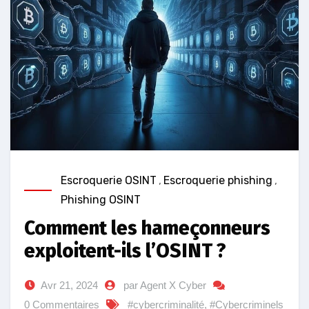
Escroquerie OSINT
,
Escroquerie phishing
,
Phishing OSINT
Comment les hameçonneurs
exploitent-ils l’OSINT ?
Avr 21, 2024
par Agent X Cyber
0 Commentaires
#cybercriminalité
,
#Cybercriminels