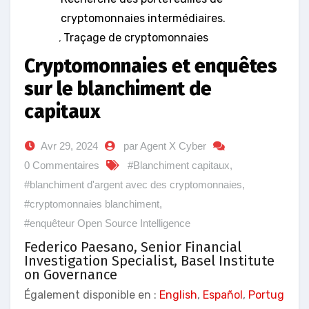
cryptomonnaies intermédiaires.
,
Traçage de cryptomonnaies
Cryptomonnaies et enquêtes
sur le blanchiment de
capitaux
Avr 29, 2024
par Agent X Cyber
0 Commentaires
#Blanchiment capitaux
,
#blanchiment d'argent avec des cryptomonnaies
,
#cryptomonnaies blanchiment
,
#enquêteur Open Source Intelligence
Federico Paesano, Senior Financial
Investigation Specialist, Basel Institute
on Governance
Également disponible en :
English
,
Español
,
Portug