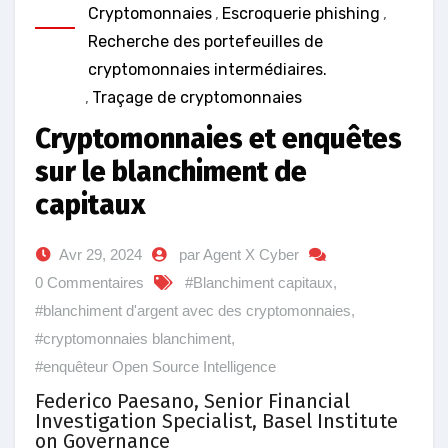
Cryptomonnaies
,
Escroquerie phishing
,
Recherche des portefeuilles de
cryptomonnaies intermédiaires.
,
Traçage de cryptomonnaies
Cryptomonnaies et enquêtes
sur le blanchiment de
capitaux
Avr 29, 2024
par Agent X Cyber
0 Commentaires
#Blanchiment capitaux
,
#blanchiment d'argent avec des cryptomonnaies
,
#cryptomonnaies blanchiment
,
#enquêteur Open Source Intelligence
Federico Paesano, Senior Financial
Investigation Specialist, Basel Institute
on Governance