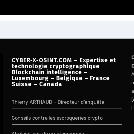
C
CYBER-X-OSINT.COM – Expertise et
technologie cryptographique
O
Blockchain intelligence –
A
Luxembourg – Belgique – France
o
Suisse – Canada
a
(
Thierry ARTHAUD – Directeur d’enquête
l
Conseils contre les escroqueries crypto
Abréviations de cryptomonnaie