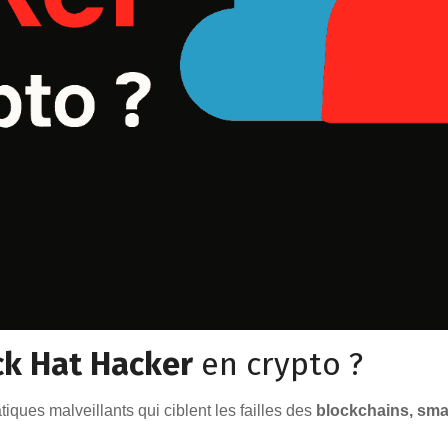
ck Hat Hacker
en crypto ?
tiques malveillants qui ciblent les failles des
blockchains, sma