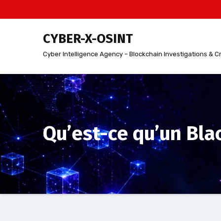
Aller
au
contenu
CYBER-X-OSINT
Cyber Intelligence Agency – Blockchain Investigations & C
Qu’est-ce qu’un Bla