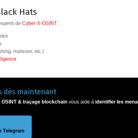
Black Hats
xperts de
Cyber-X-OSINT
:
stes
s
shing, malware, etc.)
lligence
fs dès maintenant
 OSINT & traçage blockchain
vous aide à
identifier les men
e Telegram