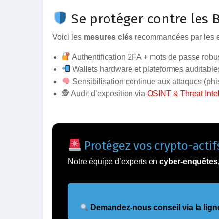
Se protéger contre les 
Voici les
mesures clés
recommandées par les e
Authentification 2FA + mots de passe robu
Wallets hardware et plateformes auditable
Sensibilisation continue aux attaques (phi
🕵️ Audit d’exposition via
OSINT & Threat Inte
Protégez vos crypto-acti
Notre équipe d’experts en
cyber-enquêtes,
Demandez-nous conseil via la lign