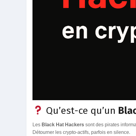
Qu’est-ce qu’un
Bla
Les
Black Hat Hackers
sont des pirates informa
Détourner les crypto-actifs, parfois en silence.