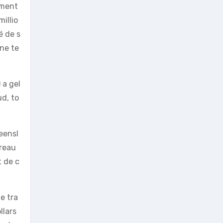
iment
illio
é de s
une te
 a gel
d, to
eensl
ureau
t de c
e tra
llars