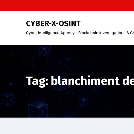
Aller
au
contenu
CYBER-X-OSINT
Cyber Intelligence Agency – Blockchain Investigations & C
Tag: blanchiment d