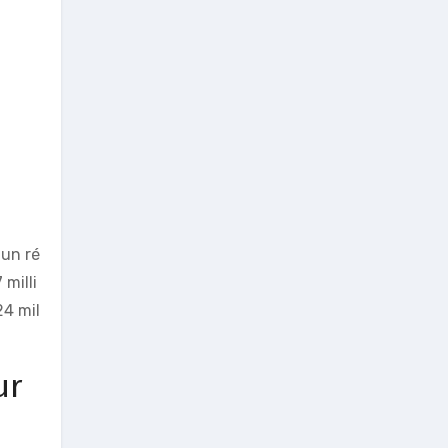
un ré
milli
24 mil
ur