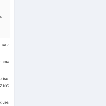
ée
incro
 domma
prise
ttant
ngues