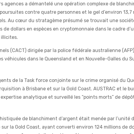
rs agences a démantelé une opération complexe de blanch
oursuites contre quatre personnes et le gel d’environ 13,7 m
inels. Au cœur du stratagème présumé se trouvait une sociét
ons de dollars en espèces en cryptomonnaie dans le cadre d’
llicites.
nels (CACT) dirigée par la police fédérale australienne (AFP)
es véhicules dans le Queensland et en Nouvelle-Galles du Su
gents de la Task force conjointe sur le crime organisé du Qu
uisition à Brisbane et sur la Gold Coast. AUSTRAC et le b
e expertise analytique et surveillé les “points morts” de dépô
histiquée de blanchiment d’argent était menée par l’unité d
sur la Gold Coast, ayant converti environ 124 millions de do