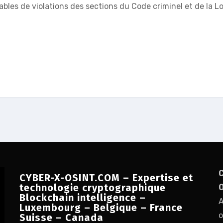
bles de violations des sections du Code criminel et de la Loi
C
CYBER-X-OSINT.COM – Expertise et
technologie cryptographique
O
Blockchain intelligence –
A
Luxembourg – Belgique – France
o
Suisse – Canada