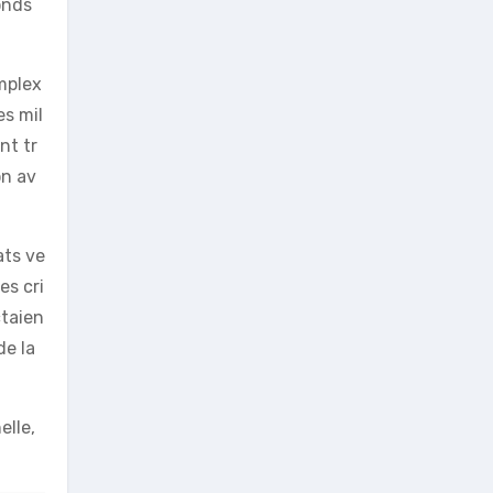
onds
mplex
es mil
nt tr
on av
ats ve
es cri
ctaien
de la
elle,