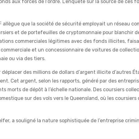
fonds aux forces de l’ordre. L’enquête sur la source de ces f
allègue que la société de sécurité employait un réseau co
rsiers et de portefeuilles de cryptomonnaie pour blanchir d
rations commerciales légitimes avec des fonds illicites, faisa
n commerciale et un concessionnaire de voitures de collecti
ie ou via des tiers.
 déplacer des millions de dollars d’argent illicite d’autres Ét
nt. Cet argent, selon les rapports, généré par des entrepris
nts morts de dépôt à l’échelle nationale. Des coursiers colle
mestique sur des vols vers le Queensland, où les coursiers 
fer, a souligné la nature sophistiquée de l’entreprise crimin