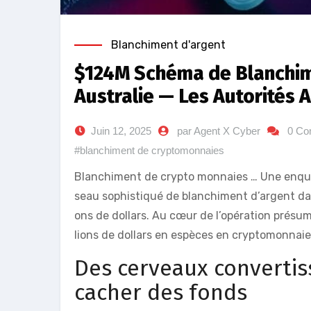
Blanchiment d'argent
$124M Schéma de Blanchim
Australie — Les Autorités
Juin 12, 2025
par Agent X Cyber
0 Co
#blanchiment de cryptomonnaies
Blanchiment de crypto monnaies … Une enquê
seau sophistiqué de blanchiment d’argent dan
ons de dollars. Au cœur de l’opération présum
lions de dollars en espèces en cryptomonnaie 
Des cerveaux convertis
cacher des fonds